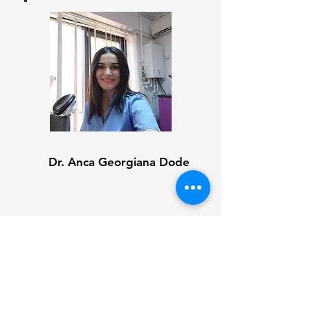
Dr. Anca Georgiana Dode
Dr. Niculița Lungu Diana
Dr. Bițoana Corina
As. Istrate Vali