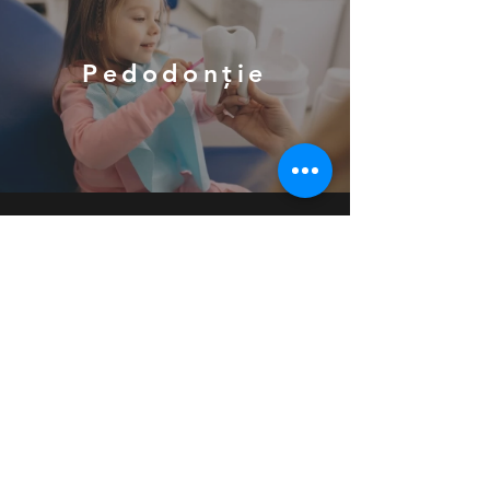
Pedodonție
Terapie laser